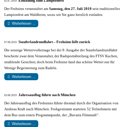
Einladung zum Lampionfest
02.07.2019
Der Frohsinn veranstaltet am
Samstag, den 27. Juli 2019
sein traditionelles
Lampionfest am Waldheim, wozu wir Sie ganz herzlich einladen.
Weiterlesen ...
Stauferlandrundfahrt – Frohsinn fällt zurück
07.06.2019
Die sonnige Wettervorhersage bei der 9. Ausgabe der Stauferlandrundfahrt
bescherte zwar dem Veranstalter, der Radsportabteilung des FTSV Kuchen,
strahlende Gesichter, doch beim Frohsinn fand das schöne Wetter nur für
Wenige Begeisterung zum Radeln.
Weiterlesen ...
Jahresausflug führte nach München
03.06.2019
Der Jahresausflug des Frohsinns führte diesmal durch die Organisation von
Andreas Kraft nach München. Frohgestimmt starteten 52 Teilnehmern mit
dem Bus zum ersten Programmpunkt, der „Bavaria Filmstadt“.
Weiterlesen ...