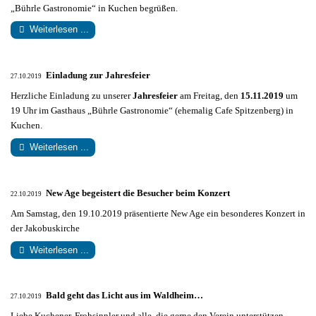
„Bührle Gastronomie“ in Kuchen begrüßen.
Weiterlesen ...
Einladung zur Jahresfeier
27.10.2019
Herzliche Einladung zu unserer
Jahresfeier
am Freitag, den
15.11.2019
um
19 Uhr im Gasthaus „Bührle Gastronomie“ (ehemalig Cafe Spitzenberg) in
Kuchen.
Weiterlesen ...
New Age begeistert die Besucher beim Konzert
22.10.2019
Am Samstag, den 19.10.2019 präsentierte New Age ein besonderes Konzert in
der Jakobuskirche
Weiterlesen ...
Bald geht das Licht aus im Waldheim…
27.10.2019
Liebe Kuchener, Frohsinnler und alle, die gerne den Verein unterstützen