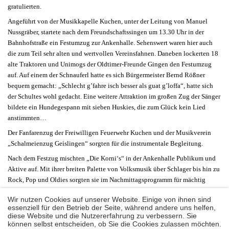
gratulierten.
Angeführt von der Musikkapelle Kuchen, unter der Leitung von Manuel
Nussgräber, startete nach dem Freundschaftssingen um 13.30 Uhr in der
Bahnhofstraße ein Festumzug zur Ankenhalle. Sehenswert waren hier auch
die zum Teil sehr alten und wertvollen Vereinsfahnen. Daneben lockerten 18
alte Traktoren und Unimogs der Oldtimer-Freunde Gingen den Festumzug
auf. Auf einem der Schnauferl hatte es sich Bürgermeister Bernd Rößner
bequem gemacht: „Schlecht g’fahre isch besser als guat g’loffa“, hatte sich
der Schultes wohl gedacht. Eine weitere Attraktion im großen Zug der Sänger
bildete ein Hundegespann mit sieben Huskies, die zum Glück kein Lied
anstimmten…
Der Fanfarenzug der Freiwilligen Feuerwehr Kuchen und der Musikverein
„Schalmeienzug Geislingen“ sorgten für die instrumentale Begleitung.
Nach dem Festzug mischten „Die Korni‘s“ in der Ankenhalle Publikum und
Aktive auf. Mit ihrer breiten Palette von Volksmusik über Schlager bis hin zu
Rock, Pop und Oldies sorgten sie im Nachmittagsprogramm für mächtig
Stimmung und kamen beim Publikum bestens an.
Wir nutzen Cookies auf unserer Website. Einige von ihnen sind
essenziell für den Betrieb der Seite, während andere uns helfen,
diese Website und die Nutzererfahrung zu verbessern. Sie
können selbst entscheiden, ob Sie die Cookies zulassen möchten.