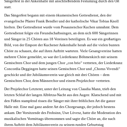
Sängerfest in der Ankenhalle mit anschließendem Festumzug durch den Ort
statt.
Das Sängerfest begann mit einem ökumenischen Gottesdienst, den der
evangelische Pfarrer Frank Bendler und der katholische Vikar Tobias Knoll
hielten. Der Gottesdienst wurde vom Posaunenchor Kuchen umrahmt. Dem
Gottesdienst folgte ein Freundschaftssingen, an dem sich 600 Sängerinnen
und Sänger in 25 Chören aus 18 Vereinen beteiligten. Es war ein großartiges
Bild, von der Empore der Kuchener Ankenhalle herab auf die vielen bunten
Chöre zu schauen, die auf ihren Auftritt warteten. Viele Gesangvereine hatten
mehrere Chöre gemeldet, so war der Liederkranz Böhmenkirch mit seinem
Gemischten Chor und dem jungen Chor „con brio“ vertreten, der Liederkranz
Concordia Deggingen hatte seinen Gemischten Chor und „Chorus Vivendi“
geschickt und der Jubiläumsverein war gleich mit drei Chören – dem
Gemischten Chor, dem Männerchor und einem Projektchor- vertreten.
Der Projektchor Letzterer, unter der Leitung von Claudia Mann, trieb den
letzten Schlaf der langen Albfetza-Nacht aus den Augen: Klatschend und mit
den Füßen stampfend rissen die Sänger mit ihrer fröhlichen Art die ganze
Halle mit. Eine mal ganz andere Art des Chorgesangs, der jedoch bestens
ankam. Der Vorsitzende des Frohsinn, Uwe Lövesz, hatte die Moderation des
musikalischen Vormittags übernommen und sagte die Chöre an, die nach
ihrem Auftritt dem Jubiläumsverein zu seinem runden Geburtstag