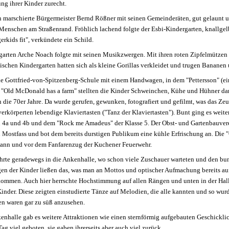
ng ihrer Kinder zurecht.
n marschierte Bürgermeister Bernd Rößner mit seinen Gemeinderäten, gut gelaunt 
 Menschen am Straßenrand. Fröhlich lachend folgte der Esbi-Kindergarten, knallg
gerkids fit", verkündete ein Schild.
garten Arche Noach folgte mit seinen Musikzwergen. Mit ihren roten Zipfelmützen 
schen Kindergarten hatten sich als kleine Gorillas verkleidet und trugen Bananen u
die Gottfried-von-Spitzenberg-Schule mit einem Handwagen, in dem "Pettersson" (e
"Old McDonald has a farm" stellten die Kinder Schweinchen, Kühe und Hühner dar
n die 70er Jahre. Da wurde gerufen, gewunken, fotografiert und gefilmt, was das Z
erkörperten lebendige Klaviertasten ("Tanz der Klaviertasten"). Bunt ging es weite
n 4a und 4b und dem "Rock me Amadeus" der Klasse 5. Der Obst- und Gartenbauver
n Mostfass und bot dem bereits durstigen Publikum eine kühle Erfrischung an. Die 
nn und vor dem Fanfarenzug der Kuchener Feuerwehr.
hrte geradewegs in die Ankenhalle, wo schon viele Zuschauer warteten und den b
en der Kinder ließen das, was man an Mottos und optischer Aufmachung bereits auf
ommen. Auch hier herrschte Hochstimmung auf allen Rängen und unten in der Halle.
nder. Diese zeigten einstudierte Tänze auf Melodien, die alle kannten und so wurd
en waren gar zu süß anzusehen.
kenhalle gab es weitere Attraktionen wie einen sternförmig aufgebauten Geschick
ag viel geboten, sie gaben ihrerseits aber auch viel zurück.