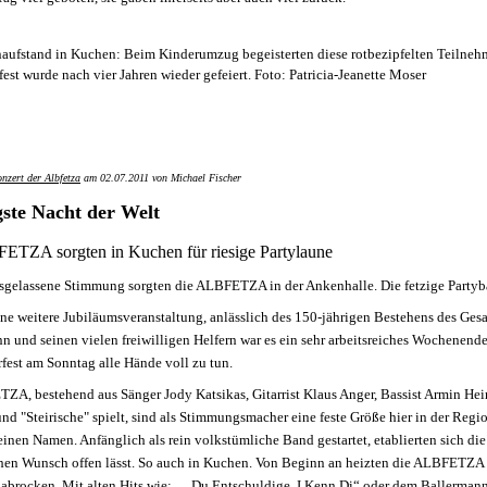
nzert der Albfetza
am 02.07.2011 von Michael Fischer
gste Nacht der Welt
ETZA sorgten in Kuchen für riesige Partylaune
usgelassene Stimmung sorgten die ALBFETZA in der Ankenhalle. Die fetzige Partyb
ne weitere Jubiläumsveranstaltung, anlässlich des 150-jährigen Bestehens des Ge
n und seinen vielen freiwilligen Helfern war es ein sehr arbeitsreiches Wochenend
fest am Sonntag alle Hände voll zu tun.
ZA, bestehend aus Sänger Jody Katsikas, Gitarrist Klaus Anger, Bassist Armin Hei
nd "Steirische" spielt, sind als Stimmungsmacher eine feste Größe hier in der Re
inen Namen. Anfänglich als rein volkstümliche Band gestartet, etablierten sich di
hen Wunsch offen lässt. So auch in Kuchen. Von Beginn an heizten die ALBFETZA d
abrocken. Mit alten Hits wie: „ Du Entschuldige, I Kenn Di“ oder dem Ballermann H