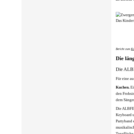
Bericht zum
Ko
Die län
Die ALBF
Für eine a
Kuchen.
Ei
den Frohsin
dem Sänger
Die ALBFET
Keyboard u
Partyband e
musikalisc
Tanzfläche 