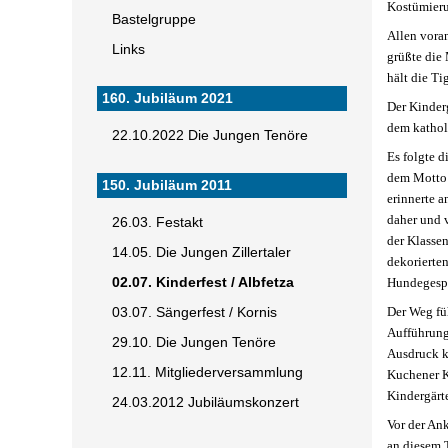
Kostümieru
Bastelgruppe
Allen vora
Links
grüßte die
hält die Ti
160. Jubiläum 2021
Der Kinder
dem katholi
22.10.2022 Die Jungen Tenöre
Es folgte 
dem Motto 
150. Jubiläum 2011
erinnerte a
daher und v
26.03. Festakt
der Klasse
14.05. Die Jungen Zillertaler
dekorierte
02.07. Kinderfest / Albfetza
Hundegespa
Der Weg fü
03.07. Sängerfest / Kornis
Aufführung
29.10. Die Jungen Tenöre
Ausdruck k
12.11. Mitgliederversammlung
Kuchener Ki
Kindergärt
24.03.2012 Jubiläumskonzert
Vor der An
an diesem T