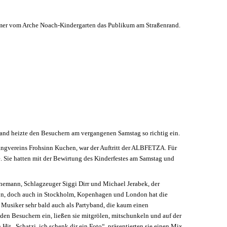
and heizte den Besuchern am vergangenen Samstag so richtig ein.
sangvereins Frohsinn Kuchen, war der Auftritt der ALBFETZA. Für
e. Sie hatten mit der Bewirtung des Kinderfestes am Samstag und
nemann, Schlagzeuger Siggi Dirr und Michael Jerabek, der
gion, doch auch in Stockholm, Kopenhagen und London hat die
e Musiker sehr bald auch als Partyband, die kaum einen
en Besuchern ein, ließen sie mitgrölen, mitschunkeln und auf der
it „Schatzi, ich schenk dir ein Foto“, präsentierten sie einen Mix