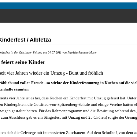
Kinderfest / Albfetza
nderfest
in der Geislinger Zeitung am 04.07.2011 von Patricia-Jeanette Moser
feiert seine Kinder
seit vier Jahren wieder ein Umzug - Bunt und fröhlich
röhlich und voller Freude - so wirkte der Kinderfestumzug in Kuchen auf die vi
kenhalle säumten.
reits vier Jahre ist es her, dass Kuchen ein Kinderfest mit Umzug gefeiert hat. Unt
hen Kindergärten, die Gottfried-von-Spitzenberg-Schule und einige Vereine hatten 
twagen gestaltet hatten. Für das Rahmenprogramm und die Bewirtung während des 
, zum Abschluss gab es ein Sängerfest mit Umzug und 25 Chören) sorgte der Gesang
lten sich die Gehwege mit interessierten Zuschauern. Auf dem Schulhof, von dem aus