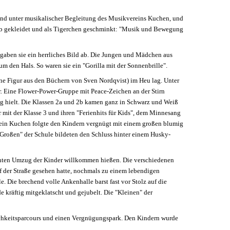
und unter musikalischer Begleitung des Musikvereins Kuchen, und
elb gekleidet und als Tigerchen geschminkt: "Musik und Bewegung
gaben sie ein herrliches Bild ab. Die Jungen und Mädchen aus
m den Hals. So waren sie ein "Gorilla mit der Sonnenbrille".
ine Figur aus den Büchern von Sven Nordqvist) im Heu lag. Unter
. Eine Flower-Power-Gruppe mit Peace-Zeichen an der Stirn
eug hielt. Die Klassen 2a und 2b kamen ganz in Schwarz und Weiß
r mit der Klasse 3 und ihren "Ferienhits für Kids", dem Minnesang
ein Kuchen folgte den Kindern vergnügt mit einem großen blumig
"Großen" der Schule bildeten den Schluss hinter einem Husky-
unten Umzug der Kinder willkommen hießen. Die verschiedenen
 der Straße gesehen hatte, nochmals zu einem lebendigen
 Die brechend volle Ankenhalle barst fast vor Stolz auf die
e kräftig mitgeklatscht und gejubelt. Die "Kleinen" der
lichkeitsparcours und einen Vergnügungspark. Den Kindern wurde