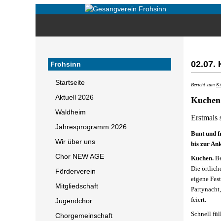
02.07. 
Frohsinn
Startseite
Bericht zum
Ki
Aktuell 2026
Kuchen 
Waldheim
Erstmals 
Jahresprogramm 2026
Bunt und f
Wir über uns
bis zur An
Chor NEW AGE
Kuchen.
Be
Die örtlic
Förderverein
eigene Fes
Mitgliedschaft
Partynacht
feiert.
Jugendchor
Schnell fül
Chorgemeinschaft