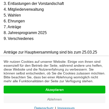
3. Entlastungen der Vorstandschaft
4. Mitgliederverwaltung
5. Wahlen
6. Ehrungen
7. Anträge
8. Jahresprogramm 2025
9. Verschiedenes
Anträge zur Hauptversammlung sind bis zum 25.03.25
beim 1.Vorsitzenden einzureichen
Wir nutzen Cookies auf unserer Website. Einige von ihnen sind
1.Vorsitzender Uwe Lövesz
essenziell für den Betrieb der Seite, während andere uns helfen,
diese Website und die Nutzererfahrung zu verbessern. Sie
können selbst entscheiden, ob Sie die Cookies zulassen möchten.
Bitte beachten Sie, dass bei einer Ablehnung womöglich nicht
mehr alle Funktionalitäten der Seite zur Verfügung stehen.
© Gesangverein Frohsinn - 2026
Akzeptieren
Startseite
Kontakt
Impressum
Datenschutz
Ablehnen
Datenschutz
|
Impressum
Nach oben