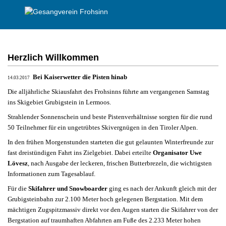
Herzlich Willkommen
Bei Kaiserwetter die Pisten hinab
14.03.2017
Die alljährliche Skiausfahrt des Frohsinns führte am vergangenen Samstag
ins Skigebiet Grubigstein in Lermoos.
Strahlender Sonnenschein und beste Pistenverhältnisse sorgten für die rund
50 Teilnehmer für ein ungetrübtes Skivergnügen in den Tiroler Alpen.
In den frühen Morgenstunden starteten die gut gelaunten Winterfreunde zur
fast dreistündigen Fahrt ins Zielgebiet. Dabei erteilte
Organisator Uwe
Lövesz
, nach Ausgabe der leckeren, frischen Butterbrezeln, die wichtigsten
Informationen zum Tagesablauf.
Für die
Skifahrer und Snowboarder
ging es nach der Ankunft gleich mit der
Grubigsteinbahn zur 2.100 Meter hoch gelegenen Bergstation. Mit dem
mächtigen Zugspitzmassiv direkt vor den Augen starten die Skifahrer von der
Bergstation auf traumhaften Abfahrten am Fuße des 2.233 Meter hohen